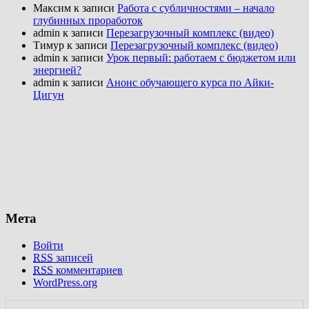
Максим к записи
Работа с субличностями – начало
глубинных проработок
admin к записи
Перезагрузочный комплекс (видео)
Тимур к записи
Перезагрузочный комплекс (видео)
admin к записи
Урок первый: работаем с бюджетом или
энергией?
admin к записи
Анонс обучающего курса по Айки-
Цигун
Мета
Войти
RSS
записей
RSS
комментариев
WordPress.org