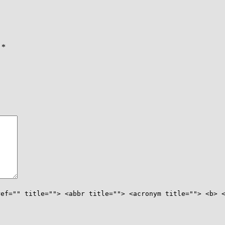
ы
*
ref="" title=""> <abbr title=""> <acronym title=""> <b> 