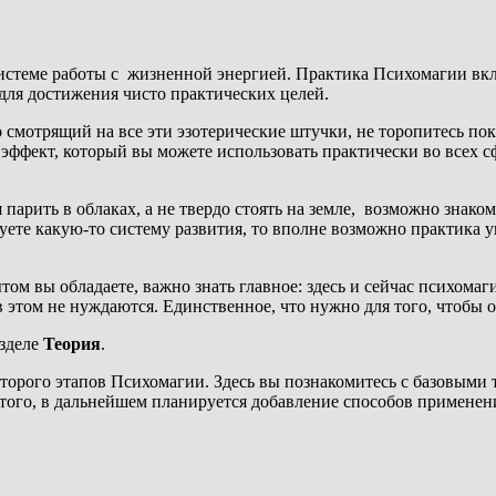
истеме работы с жизненной энергией. Практика Психомагии вкл
для достижения чисто практических целей.
смотрящий на все эти эзотерические штучки, не торопитесь поки
ффект, который вы можете использовать практически во всех сф
парить в облаках, а не твердо стоять на земле, возможно знаком
куете какую-то систему развития, то вполне возможно практика
ытом вы обладаете, важно знать главное: здесь и сейчас психом
 этом не нуждаются. Единственное, что нужно для того, чтобы о
азделе
Теория
.
второго этапов Психомагии. Здесь вы познакомитесь с базовыми
того, в дальнейшем планируется добавление способов применен