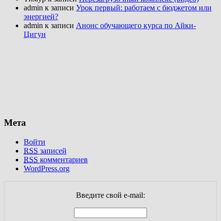
admin к записи
Урок первый: работаем с бюджетом или
энергией?
admin к записи
Анонс обучающего курса по Айки-
Цигун
Мета
Войти
RSS
записей
RSS
комментариев
WordPress.org
Введите свой e-mail: