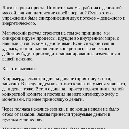
Логика трюка проста. Помните, как мы, работая с денежной
массой, влияли на течение своей энергии? Сутью этого
упражнения была синхронизация двух потоков – денежного и
энергетического.
Магический ритуал строится на том же принципе: мы
синхронизируем процессы, идущие во внутреннем мире, с
нашими физическими действиями. Если синхронизация
удалась, то при выполнении конкретного физического
действия будут происходить запланированные изменения в
вашей психике.
Как это выглядит.
К примеру, лежал три дня на диване (приятное, кстати,
занятие). В среду подумал: а что-то клиентов у меня маловато,
да и денег тоже. Встал с дивана, протер подоконник в одной
конкретной комнате и поставил на него китайскую жабу с
монетками, по идее приносящую деньги.
Через полчаса начались звонки, и до конца недели не было
отбоя от заказов. Заказы принесли требуемые деньги в
нужном количестве.