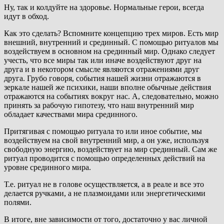
Ну, так и колдуйте на здоровье. Нормальные герои, всегда
идут в обход.
Как это сделать? Вспомните концепцию трех миров. Есть мир
внешний, внутренний и срединный. С помощью ритуалов мы
воздействуем в основном на срединный мир. Однако следует
учесть, что все миры так или иначе воздействуют друг на
друга и в некотором смысле являются отражениями друг
друга. Грубо говоря, события нашей жизни отражаются в
зеркале нашей же психики, наши вполне обычные действия
отражаются на событиях вокруг нас. А, следовательно, можно
принять за рабочую гипотезу, что наш внутренний мир
обладает качествами мира срединного.
Притягивая с помощью ритуала то или иное событие, мы
воздействуем на свой внутренний мир, а он уже, используя
свободную энергию, воздействует на мир срединный. Сам же
ритуал проводится с помощью определенных действий на
уровне срединного мира.
Т.е. ритуал не в голове осуществляется, а в реале и все это
делается ручками, а не плазмоидами или энергетическими
полями.
В итоге, вне зависимости от того, достаточно у вас личной