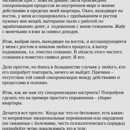
Механизм прост: лежа на диване, была произведена
синхронизация процессов во внутреннем мире и моими
действиями в пределах моей квартиры. Окно, выходящее на
восток, у меня ассоциировалось с прибыванием и ростом
нужных мне вещей, вытирание пыли с работой по
зарабатыванию денег, а подоконник с моим сознанием. Жабу
с монетками я взял за символ доходов.
Итак, выбрав окно, выходящее на восток, и ассоциирующееся
у меня с ростом и началом любого процесса, я вытер
подоконник, т.е. очистил сознание. В область этого чистого
сознания я поместил символ денег. И все.
Дело простое, но боюсь в большинстве случаев у любого, кто
его попробует повторить, ничего не выйдет. Причина –
отсутствие той самой синхронизации между действиями и
процессами в психике.
Итак, как же нам эту синхронизацию настроить? Попробуем
сделать это на примере простого упражнения – уборке
квартиры.
Делается все просто: Когда вас что-то беспокоит, есть какие-
то неприятные эмоциональные переживания или ощущения
(не связанные с болезнями, чисто психологического порядка)
попробуйте четко локализовать это в теле.