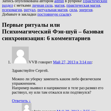
Запись опубликована автором
admin
в рубрике
Практический
раздел
с метками
личная сила
,
магия
,
практическая магия
,
психомагия
,
ритуал
,
ритуальная магия
,
сила
,
энергия
.
Добавьте в закладки
постоянную ссылку
.
Первые ритуалы или
Психомагический Фэн-шуй – базовая
синхронизация
: 6 комментариев
VVB
говорит
Май 27, 2013 в 3:14 пп
:
Здравствуйте Сергей.
Можно ли уборку заменить каким либо физическим
упражнением.
Например выявил я напряжение в теле раз размял его
растянул, ну или там отжался или подтянулся?
Ответить
↓