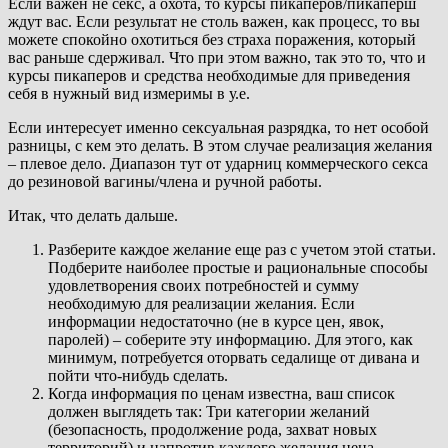
Если важен не секс, а охота, то курсы пикаперов/пикаперш
ждут вас. Если результат не столь важен, как процесс, то вы
можете спокойно охотиться без страха поражения, который
вас раньше сдерживал. Что при этом важно, так это то, что и
курсы пикаперов и средства необходимые для приведения
себя в нужный вид измеримы в у.е.
Если интересует именно сексуальная разрядка, то нет особой
разницы, с кем это делать. В этом случае реализация желания
– плевое дело. Диапазон тут от ударниц коммерческого секса
до резиновой вагины/члена и ручной работы.
Итак, что делать дальше.
Разберите каждое желание еще раз с учетом этой статьи.
Подберите наиболее простые и рациональные способы
удовлетворения своих потребностей и сумму
необходимую для реализации желания. Если
информации недостаточно (не в курсе цен, явок,
паролей) – соберите эту информацию. Для этого, как
минимум, потребуется оторвать седалище от дивана и
пойти что-нибудь сделать.
Когда информация по ценам известна, ваш список
должен выглядеть так: Три категории желаний
(безопасность, продолжение рода, захват новых
территорий) и напротив каждого желания цена.