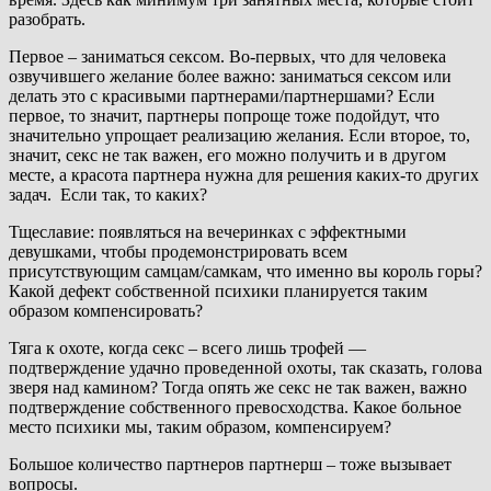
разобрать.
Первое – заниматься сексом. Во-первых, что для человека
озвучившего желание более важно: заниматься сексом или
делать это с красивыми партнерами/партнершами? Если
первое, то значит, партнеры попроще тоже подойдут, что
значительно упрощает реализацию желания. Если второе, то,
значит, секс не так важен, его можно получить и в другом
месте, а красота партнера нужна для решения каких-то других
задач. Если так, то каких?
Тщеславие: появляться на вечеринках с эффектными
девушками, чтобы продемонстрировать всем
присутствующим самцам/самкам, что именно вы король горы?
Какой дефект собственной психики планируется таким
образом компенсировать?
Тяга к охоте, когда секс – всего лишь трофей —
подтверждение удачно проведенной охоты, так сказать, голова
зверя над камином? Тогда опять же секс не так важен, важно
подтверждение собственного превосходства. Какое больное
место психики мы, таким образом, компенсируем?
Большое количество партнеров партнерш – тоже вызывает
вопросы.