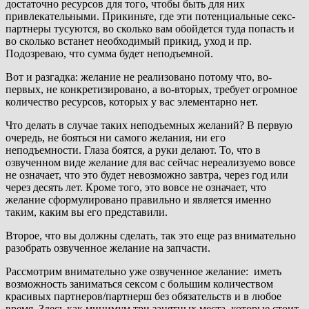
достаточно ресурсов для того, чтобы быть для них
привлекательными. Прикиньте, где эти потенциальные секс-
партнеры тусуются, во сколько вам обойдется туда попасть и
во сколько встанет необходимый прикид, уход и пр.
Подозреваю, что сумма будет неподъемной.
Вот и разгадка: желание не реализовано потому что, во-
первых, не конкретизировано, а во-вторых, требует огромное
количество ресурсов, которых у вас элементарно нет.
Что делать в случае таких неподъемных желаний? В первую
очередь, не бояться ни самого желания, ни его
неподъемности. Глаза боятся, а руки делают. То, что в
озвученном виде желание для вас сейчас нереализуемо вовсе
не означает, что это будет невозможно завтра, через год или
через десять лет. Кроме того, это вовсе не означает, что
желание сформулировано правильно и является именно
таким, каким вы его представили.
Второе, что вы должны сделать, так это еще раз внимательно
разобрать озвученное желание на запчасти.
Рассмотрим внимательно уже озвученное желание: иметь
возможность заниматься сексом с большим количеством
красивых партнеров/партнерш без обязательств и в любое
время. Здесь как минимум три занятных места, которые стоит