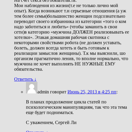
На счет секса без обязательств.
Мои наблюдения из жизни(т.е не только лично мой
опыт). Когда возникают т.н серьезные отношения (а уж
тем более семья)большинство женщин подсознательно
переводит своего избранника из категории «того о ком
надо заботиться и любить» (чтобы заманить в свои
сети)в категорию «мужчина ДОЛЖЕН реализовывать ее
хотелки». Этакая домашняя рабочая скотинка с
некоторыми свойствами робота (не должен уставать,
болеть, должен всегда хотеть и быть готовым к
реализации замыслов женщины). Т.к мы выяснили, шо
организм прагматично ленив, то вполне нормально, что
мужчина не хочет выполнять НЕ НУЖНЫЕ ЕМУ
обязательства.
Ответить
↓
admin
говорит
Июнь 25, 2013 в 4:25 пп
:
В планах продолжение цикла статей по
психологическим манипуляциям, так что эта тема
еще будет подниматься.
С уважением, Сергей Ли