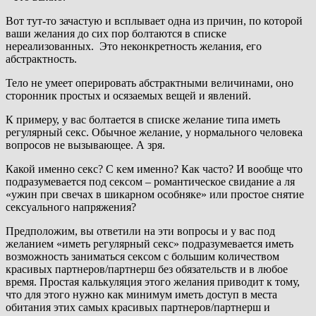
Вот тут-то зачастую и всплывает одна из причин, по которой
ваши желания до сих пор болтаются в списке
нереализованных. Это неконкретность желания, его
абстрактность.
Тело не умеет оперировать абстрактными величинами, оно
сторонник простых и осязаемых вещей и явлений.
К примеру, у вас болтается в списке желание типа иметь
регулярный секс. Обычное желание, у нормального человека
вопросов не вызывающее. А зря.
Какой именно секс? С кем именно? Как часто? И вообще что
подразумевается под сексом – романтическое свидание а ля
«ужин при свечах в шикарном особняке» или простое снятие
сексуального напряжения?
Предположим, вы ответили на эти вопросы и у вас под
желанием «иметь регулярный секс» подразумевается иметь
возможность заниматься сексом с большим количеством
красивых партнеров/партнерш без обязательств и в любое
время. Простая калькуляция этого желания приводит к тому,
что для этого нужно как минимум иметь доступ в места
обитания этих самых красивых партнеров/партнерш и