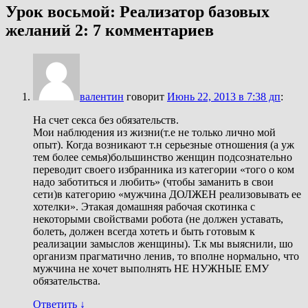
Урок восьмой: Реализатор базовых
желаний 2
: 7 комментариев
валентин
говорит
Июнь 22, 2013 в 7:38 дп
:
На счет секса без обязательств.
Мои наблюдения из жизни(т.е не только лично мой
опыт). Когда возникают т.н серьезные отношения (а уж
тем более семья)большинство женщин подсознательно
переводит своего избранника из категории «того о ком
надо заботиться и любить» (чтобы заманить в свои
сети)в категорию «мужчина ДОЛЖЕН реализовывать ее
хотелки». Этакая домашняя рабочая скотинка с
некоторыми свойствами робота (не должен уставать,
болеть, должен всегда хотеть и быть готовым к
реализации замыслов женщины). Т.к мы выяснили, шо
организм прагматично ленив, то вполне нормально, что
мужчина не хочет выполнять НЕ НУЖНЫЕ ЕМУ
обязательства.
Ответить
↓