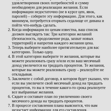
удовлетворения своих потребностей и сумму
необходимую для реализации желания. Если
информации недостаточно (не в курсе цен, явок,
паролей) – соберите эту информацию. Для этого, как
минимум, потребуется оторвать седалище от дивана и
пойти что-нибудь сделать.
Когда информация по ценам известна, ваш список
должен выглядеть так: Три категории желаний
(безопасность, продолжение рода, захват новых
территорий) и напротив каждого желания цена.
Теперь выберите наиболее притягательную для вас
категорию. Только одну.
В этой категории выберите те желания, которые вы
можете реализовать сразу и/или если ваш месячный
доход увеличится на тридцать процентов. Те желания,
которые вы можете реализовать сразу – реализуйте не
откладывая.
Заключите с собой договор, в котором будет указано, что
если вы увеличите свой месячный доход на тридцать
процентов, то вы в течение какого-то срока реализуете
все выбранные желания.
Сядьте и составьте план по увеличению своего
месячного дохода на тридцать процентов.
В процессе составления плана выяснится, что вам
недостает информации для его составления.