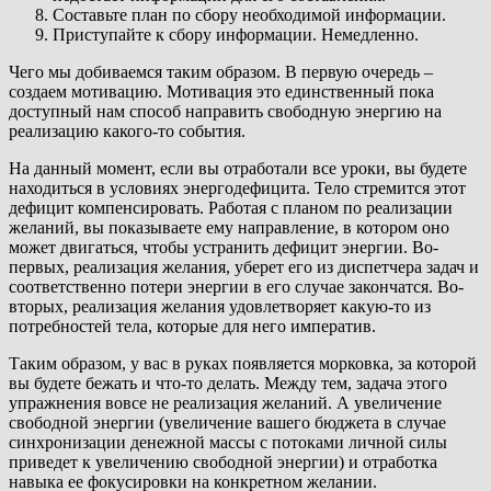
Составьте план по сбору необходимой информации.
Приступайте к сбору информации. Немедленно.
Чего мы добиваемся таким образом. В первую очередь –
создаем мотивацию. Мотивация это единственный пока
доступный нам способ направить свободную энергию на
реализацию какого-то события.
На данный момент, если вы отработали все уроки, вы будете
находиться в условиях энергодефицита. Тело стремится этот
дефицит компенсировать. Работая с планом по реализации
желаний, вы показываете ему направление, в котором оно
может двигаться, чтобы устранить дефицит энергии. Во-
первых, реализация желания, уберет его из диспетчера задач и
соответственно потери энергии в его случае закончатся. Во-
вторых, реализация желания удовлетворяет какую-то из
потребностей тела, которые для него императив.
Таким образом, у вас в руках появляется морковка, за которой
вы будете бежать и что-то делать. Между тем, задача этого
упражнения вовсе не реализация желаний. А увеличение
свободной энергии (увеличение вашего бюджета в случае
синхронизации денежной массы с потоками личной силы
приведет к увеличению свободной энергии) и отработка
навыка ее фокусировки на конкретном желании.