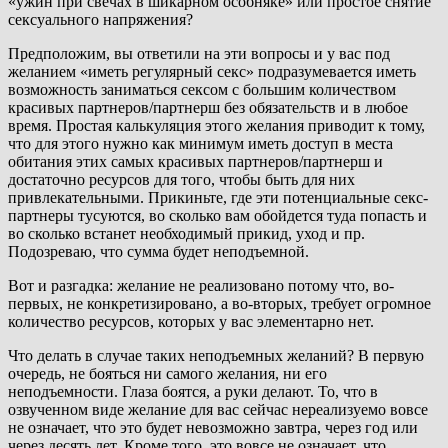
«ужин при свечах в шикарном особняке» или простое снятие
сексуального напряжения?
Предположим, вы ответили на эти вопросы и у вас под
желанием «иметь регулярный секс» подразумевается иметь
возможность заниматься сексом с большим количеством
красивых партнеров/партнерш без обязательств и в любое
время. Простая калькуляция этого желания приводит к тому,
что для этого нужно как минимум иметь доступ в места
обитания этих самых красивых партнеров/партнерш и
достаточно ресурсов для того, чтобы быть для них
привлекательными. Прикиньте, где эти потенциальные секс-
партнеры тусуются, во сколько вам обойдется туда попасть и
во сколько встанет необходимый прикид, уход и пр.
Подозреваю, что сумма будет неподъемной.
Вот и разгадка: желание не реализовано потому что, во-
первых, не конкретизировано, а во-вторых, требует огромное
количество ресурсов, которых у вас элементарно нет.
Что делать в случае таких неподъемных желаний? В первую
очередь, не бояться ни самого желания, ни его
неподъемности. Глаза боятся, а руки делают. То, что в
озвученном виде желание для вас сейчас нереализуемо вовсе
не означает, что это будет невозможно завтра, через год или
через десять лет. Кроме того, это вовсе не означает, что