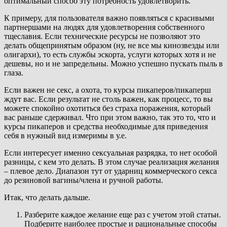
оптимальный способ эту потребность удовлетворить.
К примеру, для пользователя важно появляться с красивыми
партнершами на людях для удовлетворения собственного
тщеславия. Если технические ресурсы не позволяют это
делать общепринятым образом (ну, не все мы кинозвезды или
олигархи), то есть службы эскорта, услуги которых хотя и не
дешевы, но и не запредельны. Можно успешно пускать пыль в
глаза.
Если важен не секс, а охота, то курсы пикаперов/пикаперш
ждут вас. Если результат не столь важен, как процесс, то вы
можете спокойно охотиться без страха поражения, который
вас раньше сдерживал. Что при этом важно, так это то, что и
курсы пикаперов и средства необходимые для приведения
себя в нужный вид измеримы в у.е.
Если интересует именно сексуальная разрядка, то нет особой
разницы, с кем это делать. В этом случае реализация желания
– плевое дело. Диапазон тут от ударниц коммерческого секса
до резиновой вагины/члена и ручной работы.
Итак, что делать дальше.
Разберите каждое желание еще раз с учетом этой статьи.
Подберите наиболее простые и рациональные способы