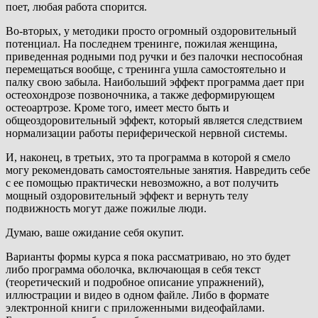
поет, любая работа спорится.
Во-вторых, у методики просто огромный оздоровительный
потенциал. На последнем тренинге, пожилая женщина,
приведенная родными под ручки и без палочки неспособная
перемещаться вообще, с тренинга ушла самостоятельно и
палку свою забыла. Наибольший эффект программа дает при
остеохондрозе позвоночника, а также деформирующем
остеоартрозе. Кроме того, имеет место быть и
общеоздоровительный эффект, который является следствием
нормализации работы периферической нервной системы.
И, наконец, в третьих, это та программа в которой я смело
могу рекомендовать самостоятельные занятия. Навредить себе
с ее помощью практически невозможно, а вот получить
мощный оздоровительный эффект и вернуть телу
подвижность могут даже пожилые люди.
Думаю, ваше ожидание себя окупит.
Варианты формы курса я пока рассматриваю, но это будет
либо программа оболочка, включающая в себя текст
(теоретический и подробное описание упражнений),
иллюстрации и видео в одном файле. Либо в формате
электронной книги с приложенными видеофайлами.