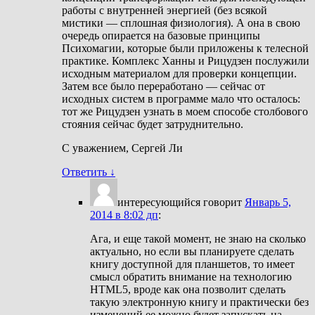
работы с внутренней энергией (без всякой
мистики — сплошная физиология). А она в свою
очередь опирается на базовые принципы
Психомагии, которые были приложены к телесной
практике. Комплекс Ханны и Рицудзен послужили
исходным материалом для проверки концепции.
Затем все было переработано — сейчас от
исходных систем в программе мало что осталось:
тот же Рицудзен узнать в моем способе столбового
стояния сейчас будет затруднительно.
С уважением, Сергей Ли
Ответить
↓
интересующийся
говорит
Январь 5,
2014 в 8:02 дп
:
Ага, и еще такой момент, не знаю на сколько
актуально, но если вы планируете сделать
книгу доступной для планшетов, то имеет
смысл обратить внимание на технологию
HTML5, вроде как она позволит сделать
такую электронную книгу и практически без
изменений ее можно будет запускать на