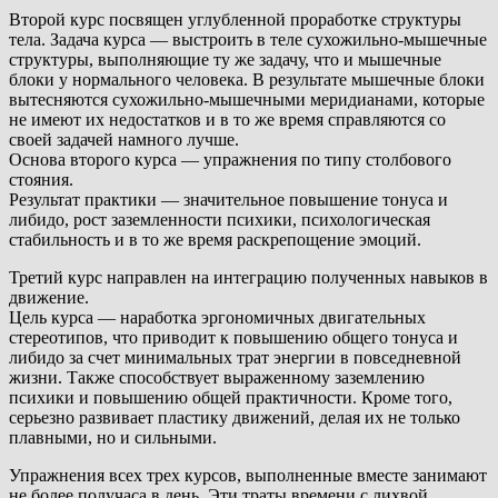
Второй курс посвящен углубленной проработке структуры
тела. Задача курса — выстроить в теле сухожильно-мышечные
структуры, выполняющие ту же задачу, что и мышечные
блоки у нормального человека. В результате мышечные блоки
вытесняются сухожильно-мышечными меридианами, которые
не имеют их недостатков и в то же время справляются со
своей задачей намного лучше.
Основа второго курса — упражнения по типу столбового
стояния.
Результат практики — значительное повышение тонуса и
либидо, рост заземленности психики, психологическая
стабильность и в то же время раскрепощение эмоций.
Третий курс направлен на интеграцию полученных навыков в
движение.
Цель курса — наработка эргономичных двигательных
стереотипов, что приводит к повышению общего тонуса и
либидо за счет минимальных трат энергии в повседневной
жизни. Также способствует выраженному заземлению
психики и повышению общей практичности. Кроме того,
серьезно развивает пластику движений, делая их не только
плавными, но и сильными.
Упражнения всех трех курсов, выполненные вместе занимают
не более получаса в день. Эти траты времени с лихвой