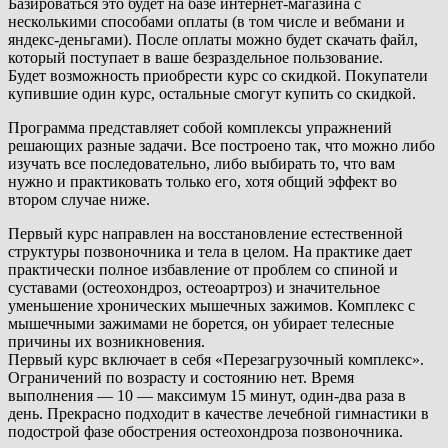
Базироваться это будет на базе интернет-магазина с
несколькими способами оплаты (в том числе и вебмани и
яндекс-деньгами). После оплаты можно будет скачать файл,
который поступает в ваше безраздельное пользование.
Будет возможность приобрести курс со скидкой. Покупатели
купившие один курс, остальные смогут купить со скидкой.
Программа представляет собой комплексы упражнений
решающих разные задачи. Все построено так, что можно либо
изучать все последовательно, либо выбирать то, что вам
нужно и практиковать только его, хотя общий эффект во
втором случае ниже.
Первый курс направлен на восстановление естественной
структуры позвоночника и тела в целом. На практике дает
практически полное избавление от проблем со спиной и
суставами (остеохондроз, остеоартроз) и значительное
уменьшение хронических мышечных зажимов. Комплекс с
мышечными зажимами не борется, он убирает телесные
причины их возникновения.
Первый курс включает в себя «Перезагрузочный комплекс».
Ограничений по возрасту и состоянию нет. Время
выполнения — 10 — максимум 15 минут, один-два раза в
день. Прекрасно подходит в качестве лечебной гимнастики в
подострой фазе обострения остеохондроза позвоночника.