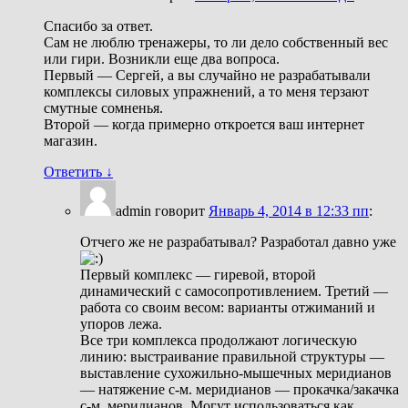
Спасибо за ответ.
Сам не люблю тренажеры, то ли дело собственный вес
или гири. Возникли еще два вопроса.
Первый — Сергей, а вы случайно не разрабатывали
комплексы силовых упражнений, а то меня терзают
смутные сомненья.
Второй — когда примерно откроется ваш интернет
магазин.
Ответить
↓
admin
говорит
Январь 4, 2014 в 12:33 пп
:
Отчего же не разрабатывал? Разработал давно уже
Первый комплекс — гиревой, второй
динамический с самосопротивлением. Третий —
работа со своим весом: варианты отжиманий и
упоров лежа.
Все три комплекса продолжают логическую
линию: выстраивание правильной структуры —
выставление сухожильно-мышечных меридианов
— натяжение с-м. меридианов — прокачка/закачка
с-м. меридианов. Могут использоваться как