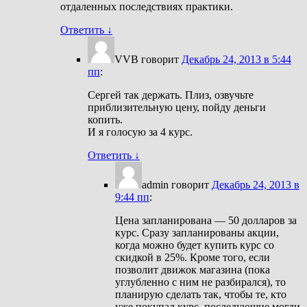
отдаленных последствиях практики.
Ответить
↓
VVB
говорит
Декабрь 24, 2013 в 5:44
пп
:
Сергей так держать. Плиз, озвучьте
приблизительную цену, пойду деньги
копить.
И я голосую за 4 курс.
Ответить
↓
admin
говорит
Декабрь 24, 2013 в
9:44 пп
:
Цена запланирована — 50 долларов за
курс. Сразу запланированы акции,
когда можно будет купить курс со
скидкой в 25%. Кроме того, если
позволит движок магазина (пока
углубленно с ним не разбирался), то
планирую сделать так, чтобы те, кто
уже покупал курс, последующие могли