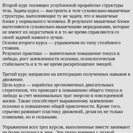
Второй курс посвящен углубленной проработке структуры
тела. Задача курса — выстроить в теле сухожильно-мышечные
структуры, выполняющие ту же задачу, что и мышечные
блоки у нормального человека. В результате мышечные блоки
вытесняются сухожильно-мышечными меридианами, которые
не имеют их недостатков и в то же время справляются со
своей задачей намного лучше.
Основа второго курса — упражнения по типу столбового
стояния.
Результат практики — значительное повышение тонуса и
либидо, рост заземленности психики, психологическая
стабильность и в то же время раскрепощение эмоций.
Третий курс направлен на интеграцию полученных навыков в
движение.
Цель курса — наработка эргономичных двигательных
стереотипов, что приводит к повышению общего тонуса и
либидо за счет минимальных трат энергии в повседневной
жизни. Также способствует выраженному заземлению
психики и повышению общей практичности. Кроме того,
серьезно развивает пластику движений, делая их не только
плавными, но и сильными.
Упражнения всех трех курсов, выполненные вместе занимают
не более получаса в день. Эти траты времени с лихвой