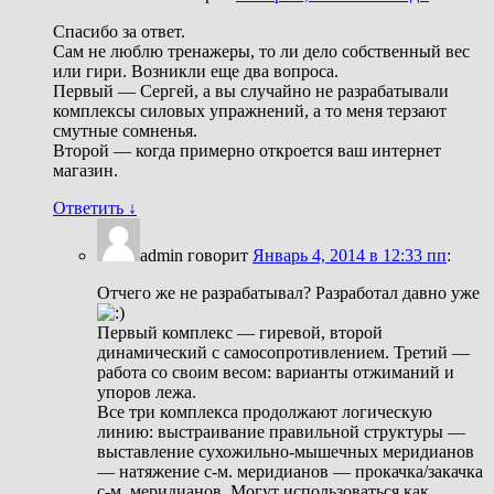
Спасибо за ответ.
Сам не люблю тренажеры, то ли дело собственный вес
или гири. Возникли еще два вопроса.
Первый — Сергей, а вы случайно не разрабатывали
комплексы силовых упражнений, а то меня терзают
смутные сомненья.
Второй — когда примерно откроется ваш интернет
магазин.
Ответить
↓
admin
говорит
Январь 4, 2014 в 12:33 пп
:
Отчего же не разрабатывал? Разработал давно уже
Первый комплекс — гиревой, второй
динамический с самосопротивлением. Третий —
работа со своим весом: варианты отжиманий и
упоров лежа.
Все три комплекса продолжают логическую
линию: выстраивание правильной структуры —
выставление сухожильно-мышечных меридианов
— натяжение с-м. меридианов — прокачка/закачка
с-м. меридианов. Могут использоваться как