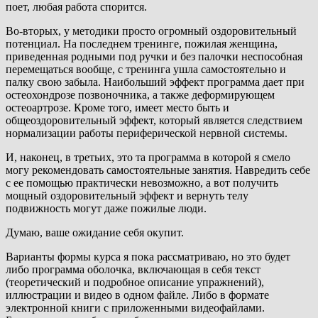
поет, любая работа спорится.
Во-вторых, у методики просто огромный оздоровительный
потенциал. На последнем тренинге, пожилая женщина,
приведенная родными под ручки и без палочки неспособная
перемещаться вообще, с тренинга ушла самостоятельно и
палку свою забыла. Наибольший эффект программа дает при
остеохондрозе позвоночника, а также деформирующем
остеоартрозе. Кроме того, имеет место быть и
общеоздоровительный эффект, который является следствием
нормализации работы периферической нервной системы.
И, наконец, в третьих, это та программа в которой я смело
могу рекомендовать самостоятельные занятия. Навредить себе
с ее помощью практически невозможно, а вот получить
мощный оздоровительный эффект и вернуть телу
подвижность могут даже пожилые люди.
Думаю, ваше ожидание себя окупит.
Варианты формы курса я пока рассматриваю, но это будет
либо программа оболочка, включающая в себя текст
(теоретический и подробное описание упражнений),
иллюстрации и видео в одном файле. Либо в формате
электронной книги с приложенными видеофайлами.