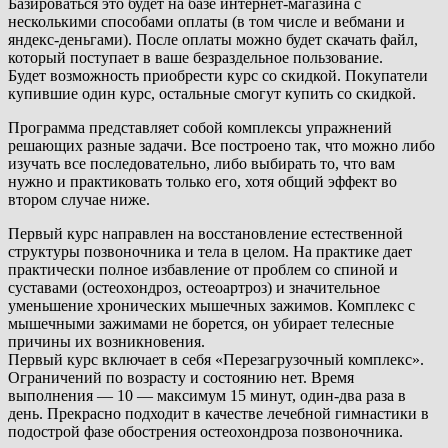
Базироваться это будет на базе интернет-магазина с
несколькими способами оплаты (в том числе и вебмани и
яндекс-деньгами). После оплаты можно будет скачать файл,
который поступает в ваше безраздельное пользование.
Будет возможность приобрести курс со скидкой. Покупатели
купившие один курс, остальные смогут купить со скидкой.
Программа представляет собой комплексы упражнений
решающих разные задачи. Все построено так, что можно либо
изучать все последовательно, либо выбирать то, что вам
нужно и практиковать только его, хотя общий эффект во
втором случае ниже.
Первый курс направлен на восстановление естественной
структуры позвоночника и тела в целом. На практике дает
практически полное избавление от проблем со спиной и
суставами (остеохондроз, остеоартроз) и значительное
уменьшение хронических мышечных зажимов. Комплекс с
мышечными зажимами не борется, он убирает телесные
причины их возникновения.
Первый курс включает в себя «Перезагрузочный комплекс».
Ограничений по возрасту и состоянию нет. Время
выполнения — 10 — максимум 15 минут, один-два раза в
день. Прекрасно подходит в качестве лечебной гимнастики в
подострой фазе обострения остеохондроза позвоночника.