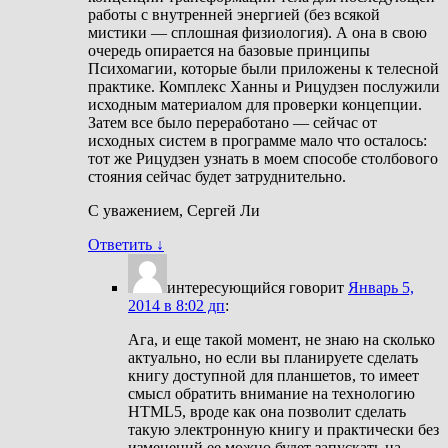
работы с внутренней энергией (без всякой
мистики — сплошная физиология). А она в свою
очередь опирается на базовые принципы
Психомагии, которые были приложены к телесной
практике. Комплекс Ханны и Рицудзен послужили
исходным материалом для проверки концепции.
Затем все было переработано — сейчас от
исходных систем в программе мало что осталось:
тот же Рицудзен узнать в моем способе столбового
стояния сейчас будет затруднительно.
С уважением, Сергей Ли
Ответить
↓
интересующийся
говорит
Январь 5,
2014 в 8:02 дп
:
Ага, и еще такой момент, не знаю на сколько
актуально, но если вы планируете сделать
книгу доступной для планшетов, то имеет
смысл обратить внимание на технологию
HTML5, вроде как она позволит сделать
такую электронную книгу и практически без
изменений ее можно будет запускать на