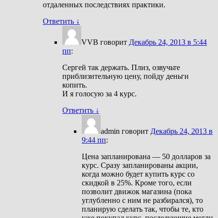
отдаленных последствиях практики.
Ответить
↓
VVB
говорит
Декабрь 24, 2013 в 5:44
пп
:
Сергей так держать. Плиз, озвучьте
приблизительную цену, пойду деньги
копить.
И я голосую за 4 курс.
Ответить
↓
admin
говорит
Декабрь 24, 2013 в
9:44 пп
:
Цена запланирована — 50 долларов за
курс. Сразу запланированы акции,
когда можно будет купить курс со
скидкой в 25%. Кроме того, если
позволит движок магазина (пока
углубленно с ним не разбирался), то
планирую сделать так, чтобы те, кто
уже покупал курс, последующие могли