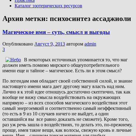
Практика
Каталог эзотерических ресурсов
Архив метки:
психосинтез ассаджиоли
Магическое имя – суть, смысл и выгоды
Опубликовано
Август 9, 2013
автором
admin
3
В некоторых источниках упоминается то, что маг
должен иметь помимо мирского общеупотребительного
имени еще и тайное – магическое. Есть ли в этом смысл?
По легендам имя обладает своей собственной силой, и знание
настоящего имени мага дает другому магу власть над ним.
Лично я к этой идее отношусь достаточно скептично, так как
вообще не вижу смысла воздействовать на окружающих
напрямую – из всех способов магического воздействия этот
самый энергоемкий и соответственно самый неэффективный
(то есть в 9 из 10 случаев ничего не выйдет, а один
оставшийся вы все равно доказать не сможете). Кроме того,
раз уж речь зашла о воздействиях, то делать это, по-прежнему,
проще, имея такие вещи, как волосы, свежую кровь и личные
вещи. Имя – слишком тонкая материя для грубых