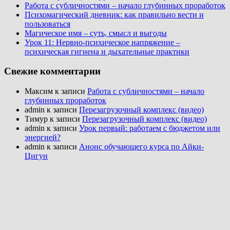
Работа с субличностями – начало глубинных проработок
Психомагический дневник: как правильно вести и
пользоваться
Магическое имя – суть, смысл и выгоды
Урок 11: Нервно-психическое напряжение –
психическая гигиена и дыхательные практики
Свежие комментарии
Максим к записи
Работа с субличностями – начало
глубинных проработок
admin к записи
Перезагрузочный комплекс (видео)
Тимур к записи
Перезагрузочный комплекс (видео)
admin к записи
Урок первый: работаем с бюджетом или
энергией?
admin к записи
Анонс обучающего курса по Айки-
Цигун