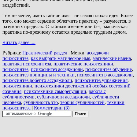
воздействий.
Тем не менее, иметь тайное имя – не самая плохая идея. Более
того, оно может серьезно облегчить практику – разумеется, в
разумных пределах. С тайным именем или без, магическая
практика по-прежнему остается предельно трудным делом.
Читать далее
→
Рубрика:
Практический раздел
|
Метки:
ассаджоли
психосинтез
,
как выбрать магическое имя
,
магические имена
,
практика психосинтеза
,
практические психотехники
,
психосинтез
,
психосинтез ассаджиоли
,
психосинтез обучение
,
психосинтез принципы и техники
,
психосинтез р ассаджиоли
,
психосинтез роберто ассаджиоли
,
психосинтез упражнения
,
психотехники
,
психотехники достижений особых состояний
сознания
,
психотехники саморегуляции
,
работа с
субличностями
,
субличности ассаджиоли
,
субличности
человека
,
субличность это
,
теория субличностей
,
техники
психосинтеза
|
Комментарии (
3
)