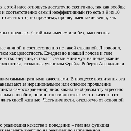
я к этой идее отношусь достаточно скептично, так как вообще
и соответственно самый неэффективный (то есть в 9 из 10
 то делать это, по-прежнему, проще, имея такие вещи, как
зумных пределах. С тайным именем или без, магическая
енее личной и соответственно не такой страшной. Я говорил,
твом как целостность. Ежедневно в нашей голове и теле
ичество энергии, оставляя самый минимум на поддержание
сихосинтеза, созданная учеником Фрейда Роберто Ассоджиоли.
ющим самыми разными качествами. В процессе воспитания эта
 наказывают за нерациональное или опасное проявление
тинкта самосохранения), либо каким-то образом эту агрессию
льным способом, он инстинктивно отсекает это качество от
ет жить своей жизнью. Часть личности, отколотую от основной
о реализация качества в поведении – главная функция
ает выделять энергию на реализацию запрещенной