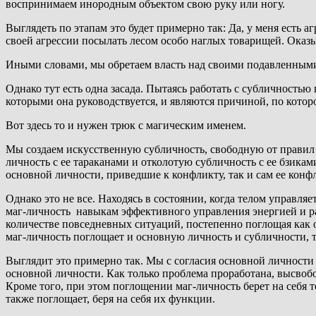
воспринимаем инородным объектом свою руку или ногу.
Выглядеть по этапам это будет примерно так: Да, у меня есть а
своей агрессии посылать лесом особо наглых товарищей. Оказы
Иными словами, мы обретаем власть над своими подавленными 
Однако тут есть одна засада. Пытаясь работать с субличностью 
которыми она руководствуется, и являются причиной, по котор
Вот здесь то и нужен трюк с магическим именем.
Мы создаем искусственную субличность, свободную от правил 
личность с ее тараканами и отколотую субличность с ее бзика
основной личности, приведшие к конфликту, так и сам ее конф
Однако это не все. Находясь в состоянии, когда телом управл
маг-личность навыкам эффективного управления энергией и рац
количестве повседневных ситуаций, постепенно поглощая как о
маг-личность поглощает и основную личность и субличности, 
Выглядит это примерно так. Мы с согласия основной личности
основной личности. Как только проблема проработана, высвобо
Кроме того, при этом поглощении маг-личность берет на себя т
также поглощает, беря на себя их функции.