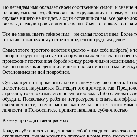
По легендам имя обладает своей собственной силой, и знание н
не вижу смысла воздействовать на окружающих напрямую – из в
случаев ничего не выйдет, а один оставшийся вы все равно дока
волосы, свежую кровь и личные вещи. Имя – слишком тонкая м
Тем не менее, иметь тайное имя – не самая плохая идея. Более
практика по-прежнему остается предельно трудным делом.
Смысл этого простого действия (дел-то – имя себе выбрать) в т
говорю и буду говорить, что «нормальный» человек по своей су
происходит постоянная борьба между различными желаниями, 
жизни и кое-какие действия и не оставляя ничего на магичес
Остановимся на ней подробней.
Суть концепции применительно к нашему случаю проста. Псих
целостность нарушается. Выглядит это примерно так. Предполо
агрессии, то он оказывается перед выбором: Либо следовать св
обуздать. Поскольку у ребенка нет ресурсов и опыта для эффе
своей личности, то есть раскалывает ее на части. С этого мом
личности, в Психосинтезе принято называть субличностью.
К чему приводит такой раскол?
Каждая субличность представляет собой исходное качество пси
субличности, она не может по-другому. Кроме того, поскольк