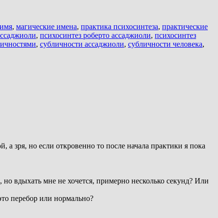
 имя
,
магические имена
,
практика психосинтеза
,
практические
ассаджиоли
,
психосинтез роберто ассаджиоли
,
психосинтез
личностями
,
субличности ассаджиоли
,
субличности человека
,
й, а зря, но если откровенно то после начала практики я пока
 но вдыхать мне не хочется, примерно несколько секунд? Или
 это перебор или нормально?