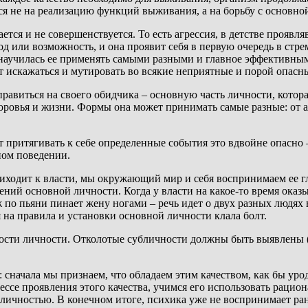
тся не на реализацию функций выживания, а на борьбу с основно
ется и не совершенствуется. То есть агрессия, в детстве проявл
од или возможность, и она проявит себя в первую очередь в стре
научилась ее применять самыми разными и главное эффективными
т искажаться и мутировать во всякие неприятные и порой опасн
равиться на своего обидчика – основную часть личности, которая
здоровья и жизни. Формы она может принимать самые разные: от 
т притягивать к себе определенные события это вдвойне опасно
ном поведении.
иходит к власти, мы окружающий мир и себя воспринимаем ее гла
ний основной личности. Когда у власти на какое-то время оказы
по пьяни пинает жену ногами – речь идет о двух разных людях в
я на правила и установки основной личности клала болт.
ости личности. Отколотые субличности должны быть выявлены (
: сначала мы признаем, что обладаем этим качеством, как бы уро
се проявления этого качества, учимся его использовать рациона
 личностью. В конечном итоге, психика уже не воспринимает ран