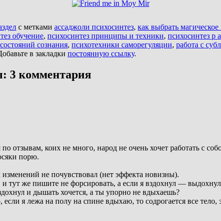
аздел
с метками
ассаджоли психосинтез
,
как выбрать магическое
тез обучение
,
психосинтез принципы и техники
,
психосинтез р 
состояний сознания
,
психотехники саморегуляции
,
работа с суб
 Добавьте в закладки
постоянную ссылку
.
ы
: 3 комментария
по отзывам, коих не много, народ не очень хочет работать с собо
осяки порю.
х изменений не почувствовал (нет эффекта новизны).
и тут же пишите не форсировать, а если я вздохнул — выдохнул,
здохнул и дышать хочется, а ты упорно не вдыхаешь?
 если я лежа на полу на спине вдыхаю, то содрогается все тело,