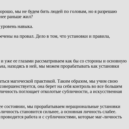
 Хорошо, мы не будем бить людей по головам, но я разрешаю
 нее раньше жил?
 уровень навыка.
речены на провал. Дело в том, что установки и правила,
и уже ее глазами рассматриваем как бы со стороны и основную
на, находясь в ней, мы можем прорабатывать как установки
маться магической практикой. Таким образом, мы учим свою
овершенствуется, она берет на себя контроль во все большем
бличность поглощает отколотые субличности, а искусственная
в ее состоянии, мы прорабатываем нерациональные установки
личность становится сильнее, а основная личность слабее.
 проводится работа и с субличностями, которые маг-личность