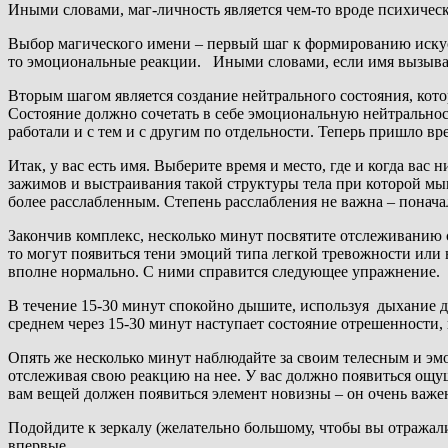
Иными словами, маг-личность является чем-то вроде психичес
Выбор магического имени – первый шаг к формированию искус
то эмоциональные реакции. Иными словами, если имя вызывает
Вторым шагом является создание нейтрального состояния, кото
Состояние должно сочетать в себе эмоциональную нейтральнос
работали и с тем и с другим по отдельности. Теперь пришло вр
Итак, у вас есть имя. Выберите время и место, где и когда ва
зажимов и выстраивания такой структуры тела при которой мыш
более расслабленным. Степень расслабления не важна – понача
Закончив комплекс, несколько минут посвятите отслеживанию с
то могут появиться тени эмоций типа легкой тревожности или
вполне нормально. С ними справится следующее упражнение.
В течение 15-30 минут спокойно дышите, используя дыхание д
среднем через 15-30 минут наступает состояние отрешенности
Опять же несколько минут наблюдайте за своим телесным и эм
отслеживая свою реакцию на нее. У вас должно появиться ощуще
вам вещей должен появиться элемент новизны – он очень важе
Подойдите к зеркалу (желательно большому, чтобы вы отражалис
впервые.