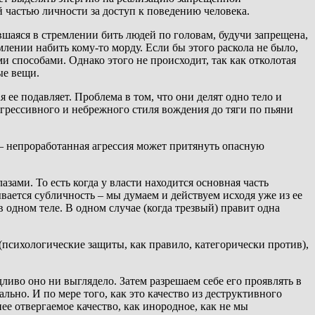
й частью личности за доступ к поведению человека.
явшаяся в стремлении бить людей по головам, будучи запрещена,
млении набить кому-то морду. Если бы этого раскола не было,
 способами. Однако этого не происходит, так как отколотая
ые вещи.
 ее подавляет. Проблема в том, что они делят одно тело и
агрессивного и небрежного стиля вождения до тяги по пьяни
 – непроработанная агрессия может притянуть опасную
зами. То есть когда у власти находится основная часть
вается субличность – мы думаем и действуем исходя уже из ее
 одном теле. В одном случае (когда трезвый) правит одна
психологические защиты, как правило, категорически против),
дливо оно ни выглядело. Затем разрешаем себе его проявлять в
льно. И по мере того, как это качество из деструктивного
ее отвергаемое качество, как инородное, как не мы