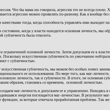
грессия. Что бы мама ни говорила, агрессия это не всегда плохо.
вается агрессию можно проявлять по-разному. Как я вообще без
качествами тогда, когда способность управлять ими выходит на
в состоянии, когда у власти находится основная личность, мы об
ой субличность была отколота.
и ограничений основной личности. Затем допускаем ее к власти 
ми. Поскольку искусственная субличность по умолчанию нейтраль
ликт с субличностью.
яет искусственная субличность, мы можем без особых помех зани
ионального ее использования. По мере того, как маг-личность с
сновную личность, так и субличности. В итоге, не основная су
таким образом, становясь со временем, основной личностью.
 создаем маг-личность и допускаем ее к управлению. Находясь 
дившаяся энергия поглощается маг-личностью. В результате маг-
е функции, за которые отвечала проработанная проблема. Так же