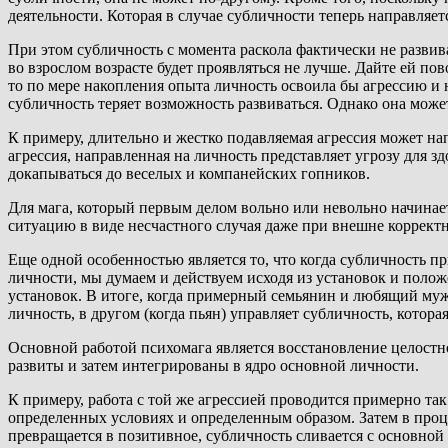
деятельности. Которая в случае субличности теперь направляе
При этом субличность с момента раскола фактически не развива
во взрослом возрасте будет проявляться не лучше. Дайте ей пов
то по мере накопления опыта личность освоила бы агрессию и 
субличность теряет возможность развиваться. Однако она може
К примеру, длительно и жестко подавляемая агрессия может нап
агрессия, направленная на личность представляет угрозу для 
докапываться до веселых и компанейских гопников.
Для мага, который первым делом вольно или невольно начинае
ситуацию в виде несчастного случая даже при внешне коррект
Еще одной особенностью является то, что когда субличность пр
личности, мы думаем и действуем исходя из установок и положе
установок. В итоге, когда примерный семьянин и любящий муж 
личность, в другом (когда пьян) управляет субличность, котора
Основной работой психомага является восстановление целостн
развиты и затем интегрированы в ядро основной личности.
К примеру, работа с той же агрессией проводится примерно так
определенных условиях и определенным образом. Затем в процес
превращается в позитивное, субличность сливается с основной