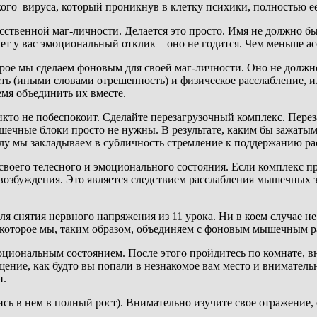
кого вируса, который проникнув в клетку психики, полностью е
ственной маг-личности. Делается это просто. Имя не должно б
 у вас эмоциональный отклик – оно не годится. Чем меньше асс
рое мы сделаем фоновым для своей маг-личности. Оно не должно
ть (иными словами отрешенность) и физическое расслабление, 
емя объединить их вместе.
с никто не побеспокоит. Сделайте перезагрузочный комплекс. Пе
ечные блоки просто не нужны. В результате, каким бы зажатым 
лу мы закладываем в субличность стремление к поддержанию рас
воего телесного и эмоционального состояния. Если комплекс пр
 возбуждения. Это является следствием расслабления мышечных
ля снятия нервного напряжения из 11 урока. Ни в коем случае 
, которое мы, таким образом, объединяем с фоновым мышечным р
оциональным состоянием. После этого пройдитесь по комнате, 
ние, как будто вы попали в незнакомое вам место и внимательно
н.
ь в нем в полный рост). Внимательно изучите свое отражение, о