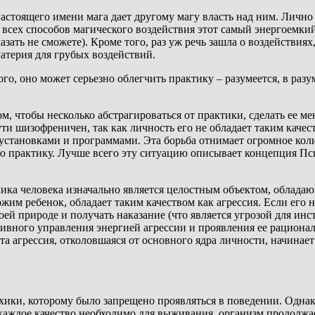
астоящего имени мага дает другому магу власть над ним. Лично 
сех способов магического воздействия этот самый энергоемкий 
зать не сможете). Кроме того, раз уж речь зашла о воздействиях,
атерия для грубых воздействий.
 того, оно может серьезно облегчить практику – разумеется, в ра
ом, чтобы несколько абстрагироваться от практики, сделать ее м
ти шизофреничен, так как личность его не обладает таким качес
установками и программами. Эта борьба отнимает огромное кол
кую практику. Лучше всего эту ситуацию описывает концепция П
ика человека изначально является целостным объектом, облада
жим ребенок, обладает таким качеством как агрессия. Если его
оей природе и получать наказание (что является угрозой для инс
ктивного управления энергией агрессии и проявления ее рациона
ента агрессия, отколовшаяся от основного ядра личности, начина
хики, которому было запрещено проявляться в поведении. Однак
у каждое качество необходимо для выживания, организм продолж