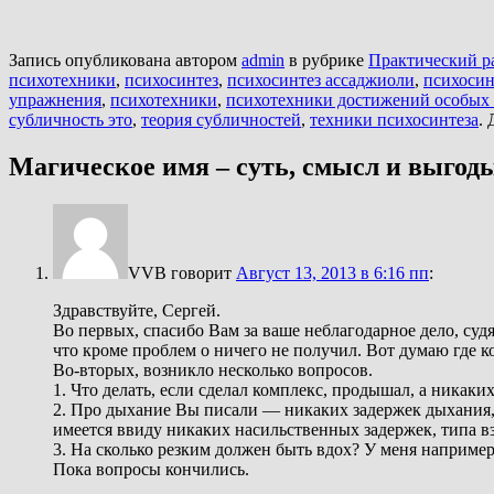
Запись опубликована автором
admin
в рубрике
Практический р
психотехники
,
психосинтез
,
психосинтез ассаджиоли
,
психосин
упражнения
,
психотехники
,
психотехники достижений особых 
субличность это
,
теория субличностей
,
техники психосинтеза
.
Магическое имя – суть, смысл и выгод
VVB
говорит
Август 13, 2013 в 6:16 пп
:
Здравствуйте, Сергей.
Во первых, спасибо Вам за ваше неблагодарное дело, судя 
что кроме проблем о ничего не получил. Вот думаю где к
Во-вторых, возникло несколько вопросов.
1. Что делать, если сделал комплекс, продышал, а никаки
2. Про дыхание Вы писали — никаких задержек дыхания, 
имеется ввиду никаких насильственных задержек, типа в
3. На сколько резким должен быть вдох? У меня например,
Пока вопросы кончились.