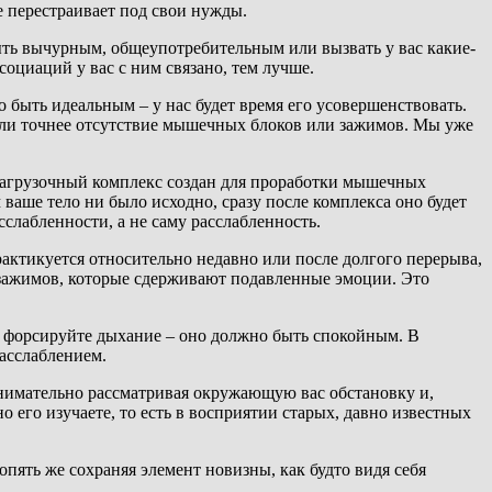
е перестраивает под свои нужды.
ыть вычурным, общеупотребительным или вызвать у вас какие-
оциаций у вас с ним связано, тем лучше.
 быть идеальным – у нас будет время его усовершенствовать.
или точнее отсутствие мышечных блоков или зажимов. Мы уже
резагрузочный комплекс создан для проработки мышечных
ваше тело ни было исходно, сразу после комплекса оно будет
слабленности, а не саму расслабленность.
актикуется относительно недавно или после долгого перерыва,
 зажимов, которые сдерживают подавленные эмоции. Это
не форсируйте дыхание – оно должно быть спокойным. В
асслаблением.
внимательно рассматривая окружающую вас обстановку и,
 его изучаете, то есть в восприятии старых, давно известных
пять же сохраняя элемент новизны, как будто видя себя